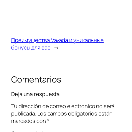
Преимущества Vavada и уникальные
бонусы для вас
→
Comentarios
Deja una respuesta
Tu dirección de correo electrónico no será
publicada.
Los campos obligatorios están
marcados con
*