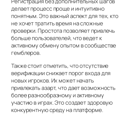
Регистрация без дополнительных шагов
делает процесс проще и интуитивно
понятным. Это важный аспект для тех, кто
не хочет тратить время на сложные
проверки. Простота позволяет привлечь
больше пользователей, что ведет к
активному обмену опытом в сообществе
гемблеров.
Также стоит отметить, что отсутствие
верификации снижает порог входа для
новых игроков. Их может начать
привлекать азарт, что дает возможность
более разнообразному и активному
участию в играх. Это создает здоровую
конкурентную среду на платформе.