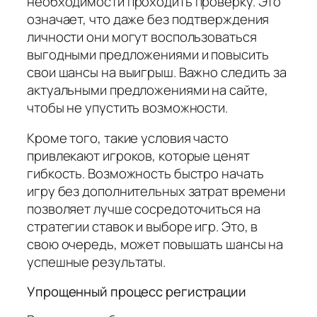
необходимости проходить проверку. Это
означает, что даже без подтверждения
личности они могут воспользоваться
выгодными предложениями и повысить
свои шансы на выигрыш. Важно следить за
актуальными предложениями на сайте,
чтобы не упустить возможности.
Кроме того, такие условия часто
привлекают игроков, которые ценят
гибкость. Возможность быстро начать
игру без дополнительных затрат времени
позволяет лучше сосредоточиться на
стратегии ставок и выборе игр. Это, в
свою очередь, может повышать шансы на
успешные результаты.
Упрощенный процесс регистрации