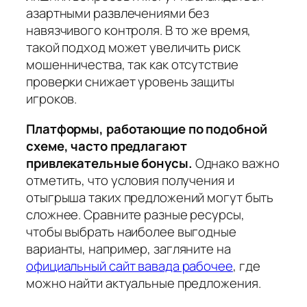
азартными развлечениями без
навязчивого контроля. В то же время,
такой подход может увеличить риск
мошенничества, так как отсутствие
проверки снижает уровень защиты
игроков.
Платформы, работающие по подобной
схеме, часто предлагают
привлекательные бонусы.
Однако важно
отметить, что условия получения и
отыгрыша таких предложений могут быть
сложнее. Сравните разные ресурсы,
чтобы выбрать наиболее выгодные
варианты, например, загляните на
официальный сайт вавада рабочее
, где
можно найти актуальные предложения.