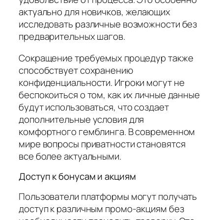
актуально для новичков, желающих
исследовать различные возможности без
предварительных шагов.
Сокращение требуемых процедур также
способствует сохранению
конфиденциальности. Игроки могут не
беспокоиться о том, как их личные данные
будут использоваться, что создает
дополнительные условия для
комфортного гемблинга. В современном
мире вопросы приватности становятся
все более актуальными.
Доступ к бонусам и акциям
Пользователи платформы могут получать
доступ к различным промо-акциям без