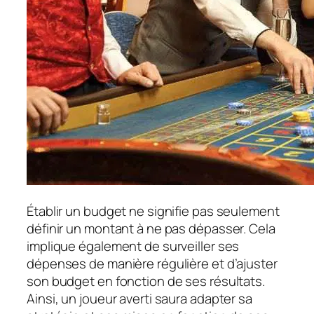
Établir un budget ne signifie pas seulement
définir un montant à ne pas dépasser. Cela
implique également de surveiller ses
dépenses de manière régulière et d’ajuster
son budget en fonction de ses résultats.
Ainsi, un joueur averti saura adapter sa