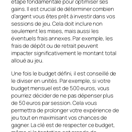
étape fondamentale pour optimiser ses
gains. Il est crucial de déterminer combien
d’argent vous êtes prêt à investir dans vos
sessions de jeu. Cela doit inclure non
seulement les mises, mais aussi les
éventuels frais annexes. Par exemple, les
frais de dépôt ou de retrait peuvent
impacter significativement le montant total
alloué au jeu.
Une fois le budget défini, il est conseillé de
le diviser en unités. Par exemple, si votre
budget mensuel est de 500 euros, vous
pourriez décider de ne pas dépenser plus
de 50 euros par session. Cela vous
permettra de prolonger votre expérience de
jeu tout en maximisant vos chances de
gagner. La clé est de respecter ce budget,