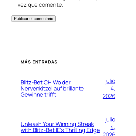
vez que comente.
MÁS ENTRADAS
julio
Blitz-Bet CH Wo der
4,
Nervenkitzel auf brillante
Gewinne trifft
2026
julio
Unleash Your Winning Streak
4,
with Blitz-Bet IE’s Thrilling Edge
2026