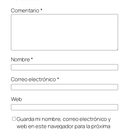
Comentario
*
Nombre
*
Correo electrónico
*
Web
Guarda mi nombre, correo electrónico y
web en este navegador para la próxima