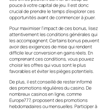
pouce à votre capital de jeu. Il est donc
crucial de prendre le temps d’explorer ces
opportunités avant de commencer à jouer.
Pour maximiser l’impact de ces bonus, lisez
attentivement les conditions générales qui
les accompagnent. Certains bonus peuvent
avoir des exigences de mise qui rendent
difficile leur conversion en gains réels. En
comprenant ces conditions, vous pouvez
choisir les offres qui vous sont le plus
favorables et éviter les pièges potentiels.
De plus, il est conseillé de rester informé
des promotions régulières du casino. De
nombreux casinos en ligne, comme
Europe777, proposent des promotions
hebdomadaires ou mensuelles. Participer à