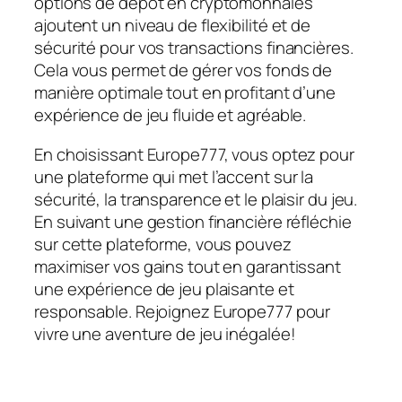
options de dépôt en cryptomonnaies
ajoutent un niveau de flexibilité et de
sécurité pour vos transactions financières.
Cela vous permet de gérer vos fonds de
manière optimale tout en profitant d’une
expérience de jeu fluide et agréable.
En choisissant Europe777, vous optez pour
une plateforme qui met l’accent sur la
sécurité, la transparence et le plaisir du jeu.
En suivant une gestion financière réfléchie
sur cette plateforme, vous pouvez
maximiser vos gains tout en garantissant
une expérience de jeu plaisante et
responsable. Rejoignez Europe777 pour
vivre une aventure de jeu inégalée!