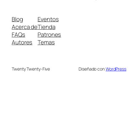
Blog
Eventos
Acerca de
Tienda
FAQs
Patrones
Autores
Temas
Twenty Twenty-Five
Diseñado con
WordPress