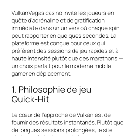
Vulkan Vegas casino invite les joueurs en
quête d’adrénaline et de gratification
immédiate dans un univers où chaque spin
peut rapporter en quelques secondes. La
plateforme est conçue pour ceux qui
préfèrent des sessions de jeu rapides et à
haute intensité plutôt que des marathons —
un choix parfait pour le moderne mobile
gamer en déplacement.
1. Philosophie de jeu
Quick‑Hit
Le cœur de l’approche de Vulkan est de
fournir des résultats instantanés. Plutôt que
de longues sessions prolongées, le site