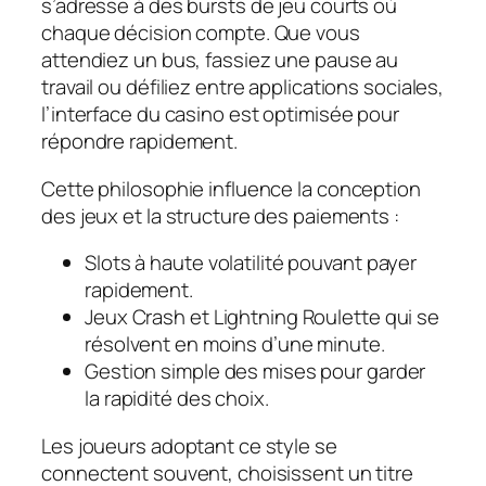
s’adresse à des bursts de jeu courts où
chaque décision compte. Que vous
attendiez un bus, fassiez une pause au
travail ou défiliez entre applications sociales,
l’interface du casino est optimisée pour
répondre rapidement.
Cette philosophie influence la conception
des jeux et la structure des paiements :
Slots à haute volatilité pouvant payer
rapidement.
Jeux Crash et Lightning Roulette qui se
résolvent en moins d’une minute.
Gestion simple des mises pour garder
la rapidité des choix.
Les joueurs adoptant ce style se
connectent souvent, choisissent un titre