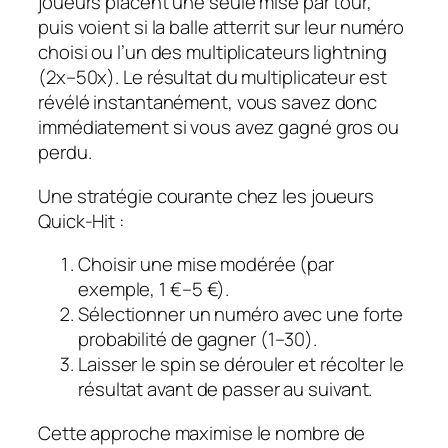
joueurs placent une seule mise par tour,
puis voient si la balle atterrit sur leur numéro
choisi ou l’un des multiplicateurs lightning
(2x–50x). Le résultat du multiplicateur est
révélé instantanément, vous savez donc
immédiatement si vous avez gagné gros ou
perdu.
Une stratégie courante chez les joueurs
Quick‑Hit :
Choisir une mise modérée (par
exemple, 1 €–5 €).
Sélectionner un numéro avec une forte
probabilité de gagner (1–30).
Laisser le spin se dérouler et récolter le
résultat avant de passer au suivant.
Cette approche maximise le nombre de