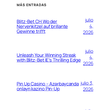
MÁS ENTRADAS
julio
Blitz-Bet CH Wo der
4,
Nervenkitzel auf brillante
Gewinne trifft
2026
julio
Unleash Your Winning Streak
4,
with Blitz-Bet IE’s Thrilling Edge
2026
julio 3,
Pin Up Casino – Azərbaycanda
onlayn kazino Pin-Up
2026