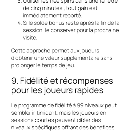
Utiliser les free spins dans une fenêtre
de cinq minutes ; tout gain est
immédiatement reporté.
Si le solde bonus reste après la fin de la
session, le conserver pour la prochaine
visite.
Cette approche permet aux joueurs
d’obtenir une valeur supplémentaire sans
prolonger le temps de jeu.
9. Fidélité et récompenses
pour les joueurs rapides
Le programme de fidélité à 99 niveaux peut
sembler intimidant, mais les joueurs en
sessions courtes peuvent cibler des
niveaux spécifiques offrant des bénéfices