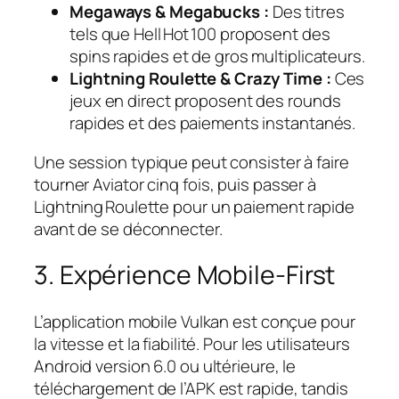
Megaways & Megabucks :
Des titres
tels que
Hell Hot 100
proposent des
spins rapides et de gros multiplicateurs.
Lightning Roulette & Crazy Time :
Ces
jeux en direct proposent des rounds
rapides et des paiements instantanés.
Une session typique peut consister à faire
tourner
Aviator
cinq fois, puis passer à
Lightning Roulette
pour un paiement rapide
avant de se déconnecter.
3. Expérience Mobile‑First
L’application mobile Vulkan est conçue pour
la vitesse et la fiabilité. Pour les utilisateurs
Android version 6.0 ou ultérieure, le
téléchargement de l’APK est rapide, tandis