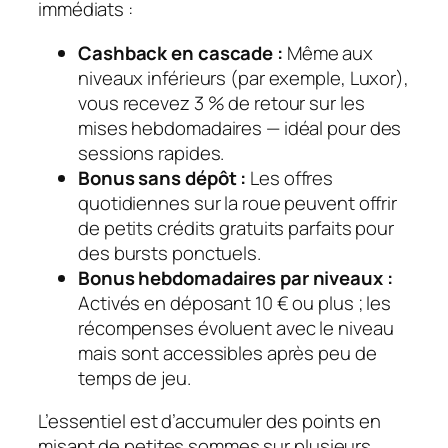
immédiats :
Cashback en cascade :
Même aux
niveaux inférieurs (par exemple, Luxor),
vous recevez 3 % de retour sur les
mises hebdomadaires — idéal pour des
sessions rapides.
Bonus sans dépôt :
Les offres
quotidiennes sur la roue peuvent offrir
de petits crédits gratuits parfaits pour
des bursts ponctuels.
Bonus hebdomadaires par niveaux :
Activés en déposant 10 € ou plus ; les
récompenses évoluent avec le niveau
mais sont accessibles après peu de
temps de jeu.
L’essentiel est d’accumuler des points en
misant de petites sommes sur plusieurs