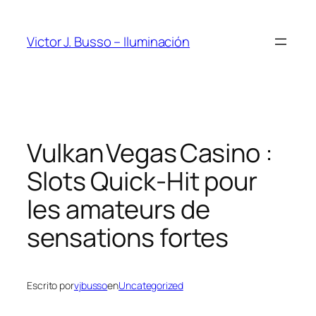
Saltar
al
Victor J. Busso – Iluminación
contenido
Vulkan Vegas Casino :
Slots Quick‑Hit pour
les amateurs de
sensations fortes
Escrito por
vjbusso
en
Uncategorized