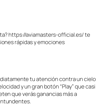
a? https://aviamasters-official.es/ te
siones rápidas y emociones
mediatamente tu atención contra un cielo
elocidad y un gran botón “Play” que casi
meten que verás ganancias más a
contundentes.