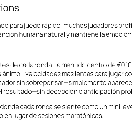
tions
do para juego rápido, muchos jugadores prefie
atención humana natural y mantiene la emoción 
ntes de cada ronda—a menudo dentro de €0.10
e ánimo—velocidades más lentas para jugar co
plicador sin sobrepensar—simplemente aparec
l resultado—sin decepción o anticipación pro
a donde cada ronda se siente como un mini-e
o en lugar de sesiones maratónicas.