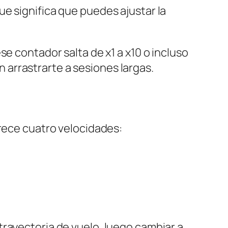
e significa que puedes ajustar la
e contador salta de x1 a x10 o incluso
arrastrarte a sesiones largas.
frece cuatro velocidades:
trayectoria de vuelo, luego cambiar a