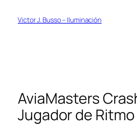
Saltar
al
Victor J. Busso – Iluminación
contenido
AviaMasters Crash
Jugador de Ritmo