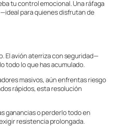
ba tu control emocional. Una ráfaga
—ideal para quienes disfrutan de
jo. El avión aterriza con seguridad—
do todo lo que has acumulado.
adores masivos, aún enfrentas riesgo
ados rápidos, esta resolución
as ganancias o perderlo todo en
igir resistencia prolongada.