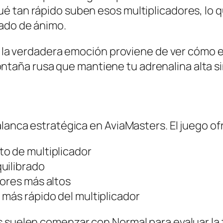
 tan rápido suben esos multiplicadores, lo qu
ado de ánimo.
o la verdadera emoción proviene de ver cómo es
ña rusa que mantiene tu adrenalina alta sin 
alanca estratégica en AviaMasters. El juego o
o de multiplicador
uilibrado
dores más altos
 más rápido del multiplicador
 suelen comenzar con Normal para evaluar la 