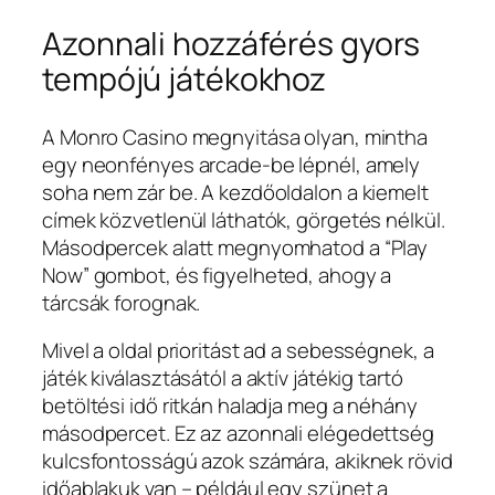
Azonnali hozzáférés gyors
tempójú játékokhoz
A Monro Casino megnyitása olyan, mintha
egy neonfényes arcade-be lépnél, amely
soha nem zár be. A kezdőoldalon a kiemelt
címek közvetlenül láthatók, görgetés nélkül.
Másodpercek alatt megnyomhatod a “Play
Now” gombot, és figyelheted, ahogy a
tárcsák forognak.
Mivel a oldal prioritást ad a sebességnek, a
játék kiválasztásától a aktív játékig tartó
betöltési idő ritkán haladja meg a néhány
másodpercet. Ez az azonnali elégedettség
kulcsfontosságú azok számára, akiknek rövid
időablakuk van – például egy szünet a