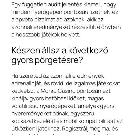
Egy független audit jelentés kiemeli, hogy
minden nyerőgépen pontosan fizetnek, ez
alapvető bizalmat ad azoknak, akik az
azonnali eredményeket részesítik előnyben
a hosszabb játékok helyett.
Készen állsz a következő
gyors pörgetésre?
Ha szereted az azonnali eredmények
adrenalinját, és rövid, de izgalmas játékokat
kedvelsz, a Monro Casino pontosan ezt
kínálja: gyors betöltési időket, magas
volatilitású nyerőgépeket, amelyek gyors
nyereményeket adnak, egyszerű
kockázatkezelést és mobil kompatibilitást az
útközbeni játékhoz. Regisztrálj még ma, és