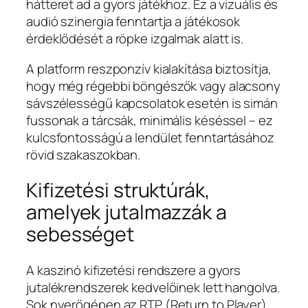
hátteret ad a gyors játékhoz. Ez a vizuális és
audió szinergia fenntartja a játékosok
érdeklődését a röpke izgalmak alatt is.
A platform reszponzív kialakítása biztosítja,
hogy még régebbi böngészők vagy alacsony
sávszélességű kapcsolatok esetén is simán
fussonak a tárcsák, minimális késéssel – ez
kulcsfontosságú a lendület fenntartásához
rövid szakaszokban.
Kifizetési struktúrák,
amelyek jutalmazzák a
sebességet
A kaszinó kifizetési rendszere a gyors
jutalékrendszerek kedvelőinek lett hangolva.
Sok nyerőgépen az RTP (Return to Player)