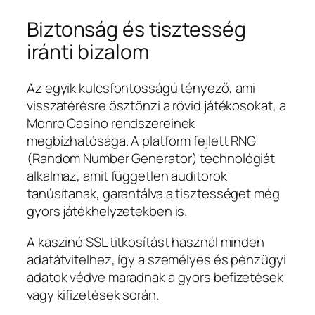
Biztonság és tisztesség
iránti bizalom
Az egyik kulcsfontosságú tényező, ami
visszatérésre ösztönzi a rövid játékosokat, a
Monro Casino rendszereinek
megbízhatósága. A platform fejlett RNG
(Random Number Generator) technológiát
alkalmaz, amit független auditorok
tanúsítanak, garantálva a tisztességet még
gyors játékhelyzetekben is.
A kaszinó SSL titkosítást használ minden
adatátvitelhez, így a személyes és pénzügyi
adatok védve maradnak a gyors befizetések
vagy kifizetések során.