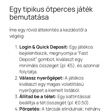
Egy tipikus ötperces játék
bemutatása
Íme egy rövid áttekintés a kezdéstől a
végéig:
Login & Quick Deposit:
Egy játékos
bejelentkezik, megnyomja a “Fast
Deposit” gombot, kiválaszt egy
minimális összeget (pl. €5), és azonnal
folytatja.
Válassz nyerőgépet:
A játékos
kiválaszt egy magas volatilitású
nyerőgépet a kiemelt listából.
Állítsd be a tétet:
Egy kattintással
beállítja a tét összegét (pl. €0.50).
Pörgetés:
A tárcsák elindulnak; néhány