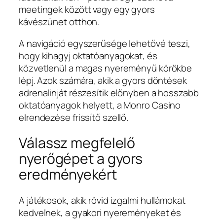
meetingek között vagy egy gyors
kávészünet otthon.
A navigáció egyszerűsége lehetővé teszi,
hogy kihagyj oktatóanyagokat, és
közvetlenül a magas nyereményű körökbe
lépj. Azok számára, akik a gyors döntések
adrenalinját részesítik előnyben a hosszabb
oktatóanyagok helyett, a Monro Casino
elrendezése frissítő szellő.
Válassz megfelelő
nyerőgépet a gyors
eredményekért
A játékosok, akik rövid izgalmi hullámokat
kedvelnek, a gyakori nyereményeket és