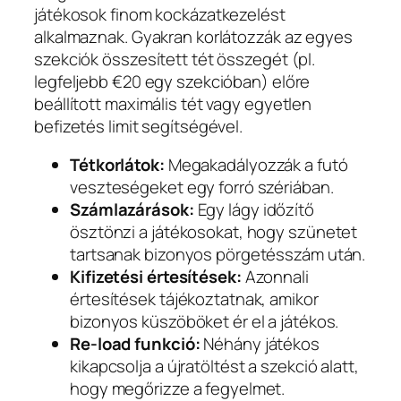
játékosok finom kockázatkezelést
alkalmaznak. Gyakran korlátozzák az egyes
szekciók összesített tét összegét (pl.
legfeljebb €20 egy szekcióban) előre
beállított maximális tét vagy egyetlen
befizetés limit segítségével.
Tétkorlátok:
Megakadályozzák a futó
veszteségeket egy forró szériában.
Számlazárások:
Egy lágy időzítő
ösztönzi a játékosokat, hogy szünetet
tartsanak bizonyos pörgetésszám után.
Kifizetési értesítések:
Azonnali
értesítések tájékoztatnak, amikor
bizonyos küszöböket ér el a játékos.
Re‑load funkció:
Néhány játékos
kikapcsolja a újratöltést a szekció alatt,
hogy megőrizze a fegyelmet.