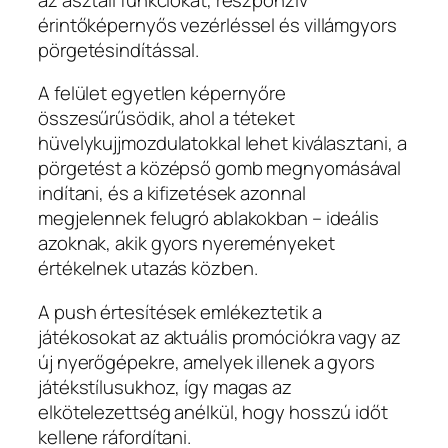
érintőképernyős vezérléssel és villámgyors
pörgetésindítással.
A felület egyetlen képernyőre
összesűrűsödik, ahol a téteket
hüvelykujjmozdulatokkal lehet kiválasztani, a
pörgetést a középső gomb megnyomásával
indítani, és a kifizetések azonnal
megjelennek felugró ablakokban – ideális
azoknak, akik gyors nyereményeket
értékelnek utazás közben.
A push értesítések emlékeztetik a
játékosokat az aktuális promóciókra vagy az
új nyerőgépekre, amelyek illenek a gyors
játékstílusukhoz, így magas az
elkötelezettség anélkül, hogy hosszú időt
kellene ráfordítani.