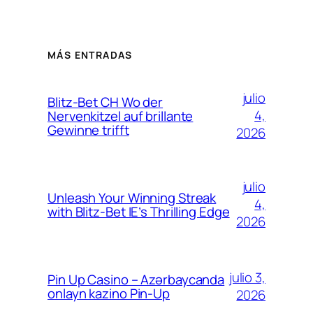
MÁS ENTRADAS
julio
Blitz-Bet CH Wo der
4,
Nervenkitzel auf brillante
Gewinne trifft
2026
julio
Unleash Your Winning Streak
4,
with Blitz-Bet IE’s Thrilling Edge
2026
julio 3,
Pin Up Casino – Azərbaycanda
onlayn kazino Pin-Up
2026