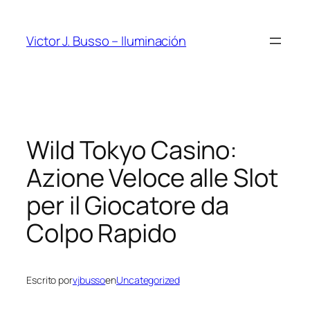
Saltar
al
Victor J. Busso – Iluminación
contenido
Wild Tokyo Casino:
Azione Veloce alle Slot
per il Giocatore da
Colpo Rapido
Escrito por
vjbusso
en
Uncategorized