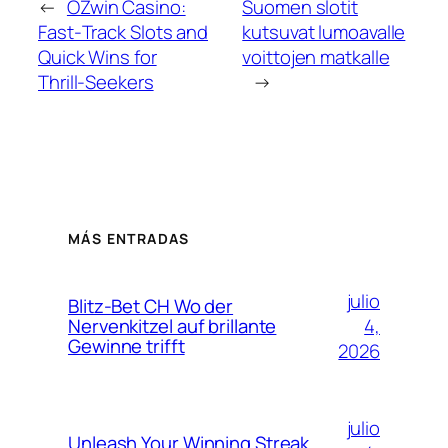
←
OZwin Casino:
Suomen slotit
Fast‑Track Slots and
kutsuvat lumoavalle
Quick Wins for
voittojen matkalle
Thrill‑Seekers
→
MÁS ENTRADAS
julio
Blitz-Bet CH Wo der
4,
Nervenkitzel auf brillante
Gewinne trifft
2026
julio
Unleash Your Winning Streak