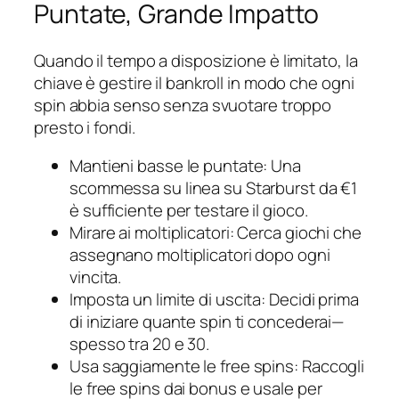
Puntate, Grande Impatto
Quando il tempo a disposizione è limitato, la
chiave è gestire il bankroll in modo che ogni
spin abbia senso senza svuotare troppo
presto i fondi.
Mantieni basse le puntate:
Una
scommessa su linea su Starburst da €1
è sufficiente per testare il gioco.
Mirare ai moltiplicatori:
Cerca giochi che
assegnano moltiplicatori dopo ogni
vincita.
Imposta un limite di uscita:
Decidi prima
di iniziare quante spin ti concederai—
spesso tra 20 e 30.
Usa saggiamente le free spins:
Raccogli
le free spins dai bonus e usale per