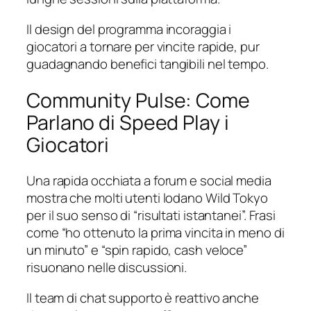
Il design del programma incoraggia i
giocatori a tornare per vincite rapide, pur
guadagnando benefici tangibili nel tempo.
Community Pulse: Come
Parlano di Speed Play i
Giocatori
Una rapida occhiata a forum e social media
mostra che molti utenti lodano Wild Tokyo
per il suo senso di “risultati istantanei”. Frasi
come “ho ottenuto la prima vincita in meno di
un minuto” e “spin rapido, cash veloce”
risuonano nelle discussioni.
Il team di chat supporto è reattivo anche