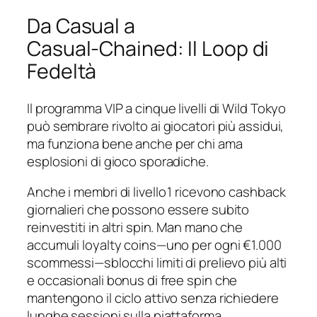
Da Casual a
Casual‑Chained: Il Loop di
Fedeltà
Il programma VIP a cinque livelli di Wild Tokyo
può sembrare rivolto ai giocatori più assidui,
ma funziona bene anche per chi ama
esplosioni di gioco sporadiche.
Anche i membri di livello 1 ricevono cashback
giornalieri che possono essere subito
reinvestiti in altri spin. Man mano che
accumuli loyalty coins—uno per ogni €1.000
scommessi—sblocchi limiti di prelievo più alti
e occasionali bonus di free spin che
mantengono il ciclo attivo senza richiedere
lunghe sessioni sulla piattaforma.