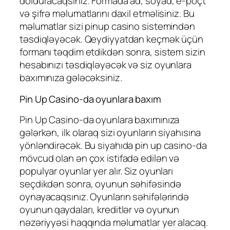
dolduracaqsınız. Formada ad, soyad, e-poçt
və şifrə məlumatlarını daxil etməlisiniz. Bu
məlumatlar sizi pinup casino sistemindən
təsdiqləyəcək. Qeydiyyatdan keçmək üçün
formanı təqdim etdikdən sonra, sistem sizin
hesabınızı təsdiqləyəcək və siz oyunlara
baxımınıza gələcəksiniz.
Pin Up Casino-da oyunlara baxım
Pin Up Casino-da oyunlara baxımınıza
gələrkən, ilk olaraq sizi oyunların siyahısına
yönləndirəcək. Bu siyahıda pin up casino-da
mövcud olan ən çox istifadə edilən və
populyar oyunlar yer alır. Siz oyunları
seçdikdən sonra, oyunun səhifəsində
oynayacaqsınız. Oyunların səhifələrində
oyunun qaydaları, kreditlər və oyunun
nəzəriyyəsi haqqında məlumatlar yer alacaq.