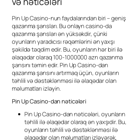
və nəticələri
Pin Up Casino-nun faydalarından biri – geniş
qazanma şansları. Bu onlayn casino-da
qazanma şansları ən yüksəkdir, çünki
oyunların yaradıcısı rəqəmlərini ən yaxşı
şəkildə təqdim edir. Bu, oyunların hər biri ilə
əlaqədar olaraq 100-1000000 azn qazanma
şansını təmin edir. Pin Up Casino-dan
qazanma şansını artırmaq üçün, oyunların
təhlili və dəstəklənməsi ilə əlaqədar olan
məlumatları izləyin.
Pin Up Casino-dan nəticələri
Pin Up Casino-dan nəticələri, oyunların
təhlili ilə əlaqədar olaraq ən yaxşıdir. Bu,
oyunların təhlili və dəstəklənməsi ilə
əlaqədar olan məlumatları izləyərək,