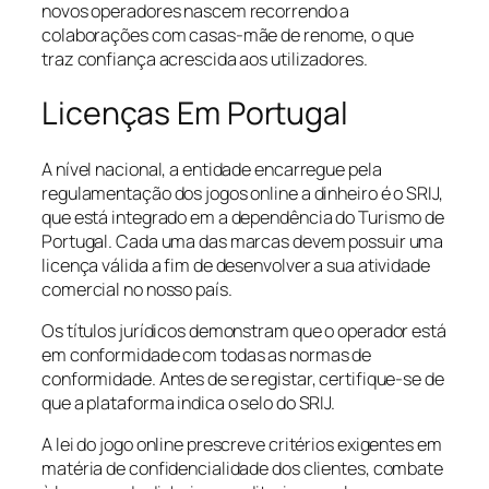
novos operadores nascem recorrendo a
colaborações com casas-mãe de renome, o que
traz confiança acrescida aos utilizadores.
Licenças Em Portugal
A nível nacional, a entidade encarregue pela
regulamentação dos jogos online a dinheiro é o SRIJ,
que está integrado em a dependência do Turismo de
Portugal. Cada uma das marcas devem possuir uma
licença válida a fim de desenvolver a sua atividade
comercial no nosso país.
Os títulos jurídicos demonstram que o operador está
em conformidade com todas as normas de
conformidade. Antes de se registar, certifique-se de
que a plataforma indica o selo do SRIJ.
A lei do jogo online prescreve critérios exigentes em
matéria de confidencialidade dos clientes, combate