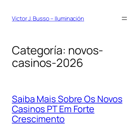
Saltar
al
Victor J. Busso – Iluminación
contenido
Categoría:
novos-
casinos-2026
Saiba Mais Sobre Os Novos
Casinos PT Em Forte
Crescimento