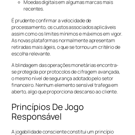
Moedas digitais em algumas marcas mais
recentes.
É prudente confirmar a velocidade de
processamento, os custos associados aplicáveis
assim como os limites mínimos e máximos em vigor.
As novas plataformas normalmente apresentam
retiradas mais ágeis, o que se tornou um critério de
escolha relevante.
A blindagem das operações monetárias encontra-
se protegida por protocolos de cifragem avançada,
o mesmo nível de segurança adotado pelo setor
financeiro. Nenhum elemento sensível trafega em
aberto, algo que proporciona descanso ao cliente.
Princípios De Jogo
Responsável
A jogabilidade consciente constitui um princípio