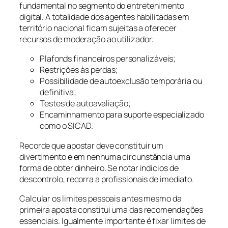
fundamental no segmento do entretenimento
digital. A totalidade dos agentes habilitadas em
território nacional ficam sujeitas a oferecer
recursos de moderação ao utilizador:
Plafonds financeiros personalizáveis;
Restrições às perdas;
Possibilidade de autoexclusão temporária ou
definitiva;
Testes de autoavaliação;
Encaminhamento para suporte especializado
como o SICAD.
Recorde que apostar deve constituir um
divertimento e em nenhuma circunstância uma
forma de obter dinheiro. Se notar indícios de
descontrolo, recorra a profissionais de imediato.
Calcular os limites pessoais antes mesmo da
primeira aposta constitui uma das recomendações
essenciais. Igualmente importante é fixar limites de