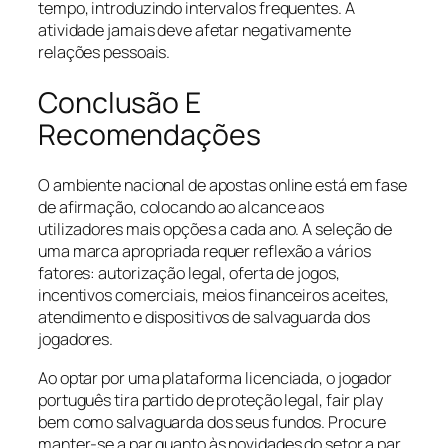
tempo, introduzindo intervalos frequentes. A
atividade jamais deve afetar negativamente
relações pessoais.
Conclusão E
Recomendações
O ambiente nacional de apostas online está em fase
de afirmação, colocando ao alcance aos
utilizadores mais opções a cada ano. A seleção de
uma marca apropriada requer reflexão a vários
fatores: autorização legal, oferta de jogos,
incentivos comerciais, meios financeiros aceites,
atendimento e dispositivos de salvaguarda dos
jogadores.
Ao optar por uma plataforma licenciada, o jogador
português tira partido de proteção legal, fair play
bem como salvaguarda dos seus fundos. Procure
manter-se a par quanto às novidades do setor a par