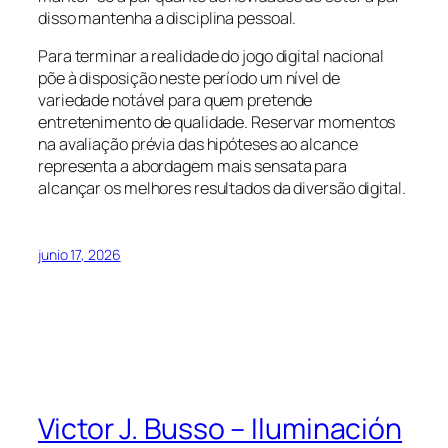
disso mantenha a disciplina pessoal.
Para terminar a realidade do jogo digital nacional
põe à disposição neste período um nível de
variedade notável para quem pretende
entretenimento de qualidade. Reservar momentos
na avaliação prévia das hipóteses ao alcance
representa a abordagem mais sensata para
alcançar os melhores resultados da diversão digital.
junio 17, 2026
Victor J. Busso – Iluminación