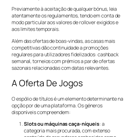
Previamente à aceitação de qualquer bónus, leia
atentamente os regulamentos, tendo em conta de
modo particular aos valores de rollover exigidos e
aos limites temporais.
Além das ofertas de boas-vindas, as casas mais
competitivas dão continuidade a promoções
regulares para utilizadores fidelizados: cashback
semanal, torneios com prémios a par de ofertas
sazonais relacionadas com datas relevantes.
A Oferta De Jogos
O espólio de títulos é um elemento determinante na
opção por de uma plataforma. Os géneros
disponíveis compreendem:
Slots ou máquinas caça-níqueis
: a
categoria mais procurada, com extenso