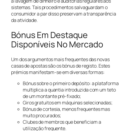
à lavagem de dinheiro e auditorias regulares aos
sistemas. Tais procedimentos salvaguardam o
consumidor a par disso preservam a transparência
da atividade.
Bónus Em Destaque
Disponíveis No Mercado
Um dos argumentos mais frequentes das novas
casas de apostas são os bónus de registo. Estes
prémios manifestam-se em diversas formas:
Bónus sobre o primeiro depósito: a plataforma
multiplica a quantia introduzida com um teto
de um montante pré-fixado;
Giros gratuitos em máquinas selecionadas;
Bónus de cortesia, menos frequentes mas
muito procurados;
Clubes de membros que beneficiam a
utilização frequente.