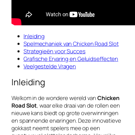
Inleiding
Spelmechaniek van Chicken Road Slot
Strategieën voor Succes
Grafische Ervaring en Geluidseffecten
Veelgestelde Vragen
Inleiding
Welkom in de wondere wereld van
Chicken
Road Slot
, waar elke draai van de rollen een
nieuwe kans biedt op grote overwinningen
en spannende ervaringen. Deze innovatieve
gokkast neemt spelers mee op een