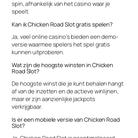
spin, afhankelijk van het casino waar je
speelt.
Kan ik Chicken Road Slot gratis spelen?
Ja, veel online casino’s bieden een demo-
versie waarmee spelers het spel gratis
kunnen uitproberen.
Wat zijn de hoogste winsten in Chicken
Road Slot?
De hoogste winst die je kunt behalen hangt
af van de inzetten en de actieve winlijnen,
maar er zijn aanzienlijke jackpots
verkrijgbaar.
Is er een mobiele versie van Chicken Road
Slot?