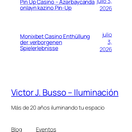
julio 3,
Pin Up Casino – Azərbaycanda
onlayn kazino Pin-Up
2026
julio
Monixbet Casino Enthüllung
3,
der verborgenen
Spielerlebnisse
2026
Victor J. Busso – Iluminación
Más de 20 años iluminando tu espacio
Blog
Eventos