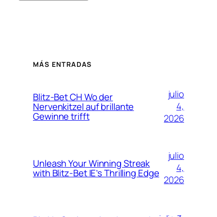
MÁS ENTRADAS
julio
Blitz-Bet CH Wo der
4,
Nervenkitzel auf brillante
Gewinne trifft
2026
julio
Unleash Your Winning Streak
4,
with Blitz-Bet IE’s Thrilling Edge
2026