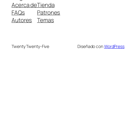
Acerca de
Tienda
FAQs
Patrones
Autores
Temas
Twenty Twenty-Five
Diseñado con
WordPress