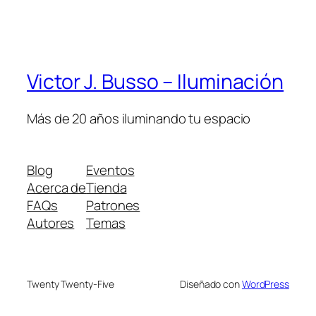
Victor J. Busso – Iluminación
Más de 20 años iluminando tu espacio
Blog
Eventos
Acerca de
Tienda
FAQs
Patrones
Autores
Temas
Twenty Twenty-Five
Diseñado con
WordPress