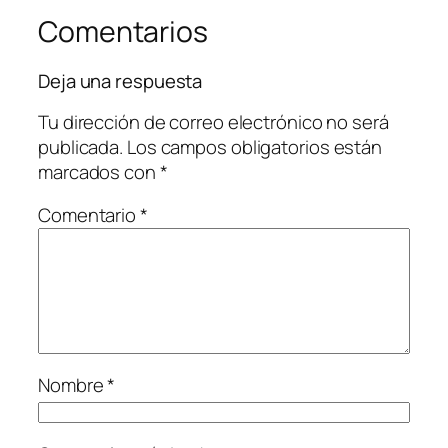
Comentarios
Deja una respuesta
Tu dirección de correo electrónico no será
publicada.
Los campos obligatorios están
marcados con
*
Comentario
*
Nombre
*