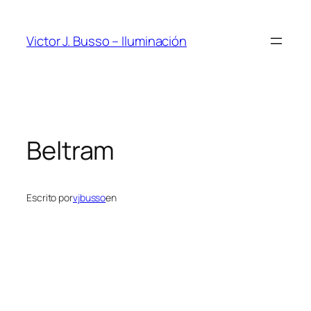
Saltar
al
Victor J. Busso – Iluminación
contenido
Beltram
Escrito por
vjbusso
en