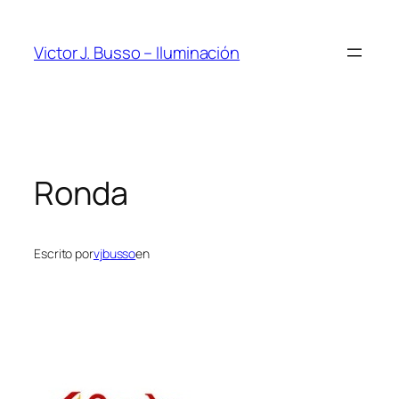
Saltar
al
Victor J. Busso – Iluminación
contenido
Ronda
Escrito por
vjbusso
en