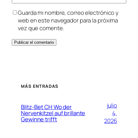
Guarda mi nombre, correo electrónico y
web en este navegador para la próxima
vez que comente.
MÁS ENTRADAS
julio
Blitz-Bet CH Wo der
4,
Nervenkitzel auf brillante
Gewinne trifft
2026