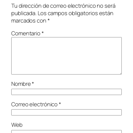
Tu dirección de correo electrónico no será
publicada.
Los campos obligatorios están
marcados con
*
Comentario
*
Nombre
*
Correo electrónico
*
Web