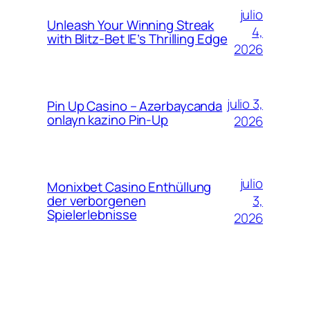
julio
Unleash Your Winning Streak
4,
with Blitz-Bet IE’s Thrilling Edge
2026
julio 3,
Pin Up Casino – Azərbaycanda
onlayn kazino Pin-Up
2026
julio
Monixbet Casino Enthüllung
3,
der verborgenen
Spielerlebnisse
2026