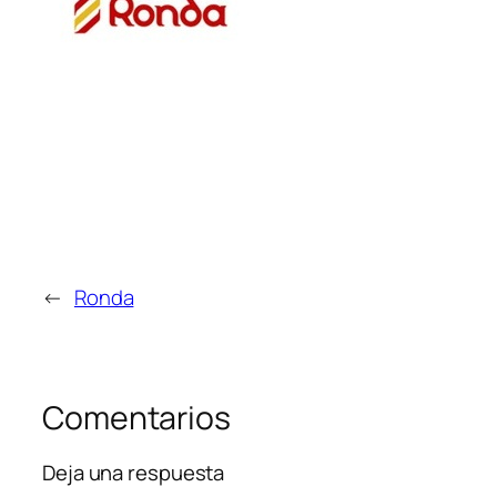
←
Ronda
Comentarios
Deja una respuesta