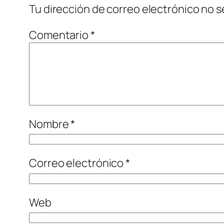
Tu dirección de correo electrónico no s
Comentario
*
Nombre
*
Correo electrónico
*
Web