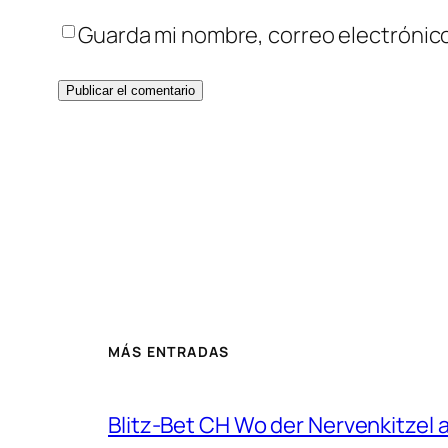
Guarda mi nombre, correo electrónic
MÁS ENTRADAS
Blitz-Bet CH Wo der Nervenkitzel au