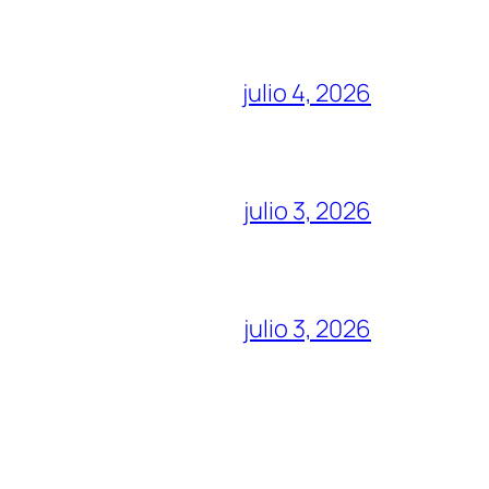
julio 4, 2026
julio 3, 2026
julio 3, 2026