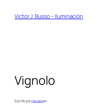
Saltar
al
Victor J. Busso – Iluminación
contenido
Vignolo
Escrito por
vjbusso
en